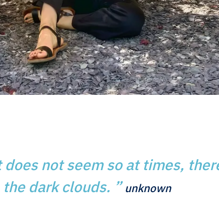
it does not seem so at times, there
 the dark clouds.
”
unknown