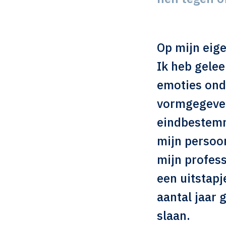
Op mijn eige
Ik heb gelee
emoties ond
vormgegeven
eindbestemm
mijn persoon
mijn profess
een uitstapj
aantal jaar 
slaan.