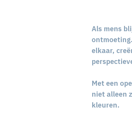
Als mens bli
ontmoeting.
elkaar, cre
perspectiev
Met een open
niet alleen 
kleuren.