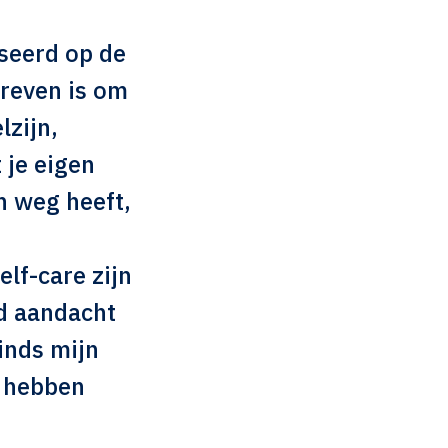
aseerd op de
treven is om
lzijn,
 je eigen
n weg heeft,
lf-care zijn
nd aandacht
inds mijn
s hebben