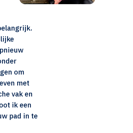
elangrijk.
lijke
opnieuw
onder
angen om
weven met
sche vak en
oot ik een
uw pad in te