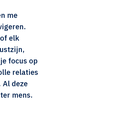
en me
vigeren.
of elk
ustzijn,
 je focus op
lle relaties
. Al deze
ter mens.