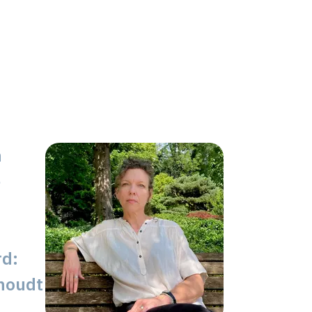
n
e
rd:
 houdt