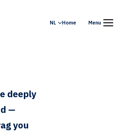
NL
Home
Menu
be deeply
nd —
rag you