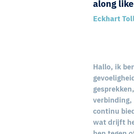
along like
Eckhart Tol
Hallo, ik b
gevoeligheid
gesprekken, 
verbinding, 
continu bie
wat drijft 
hen tegen o